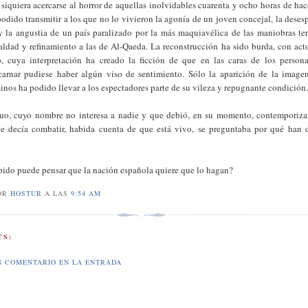
siquiera acercarse al horror de aquellas inolvidables cuarenta y ocho horas de ha
odido transmitir a los que no lo vivieron la agonía de un joven concejal, la deses
y la angustia de un país paralizado por la más maquiavélica de las maniobras terr
ialdad y refinamiento a las de Al-Qaeda. La reconstrucción ha sido burda, con act
, cuya interpretación ha creado la ficción de que en las caras de los person
carnar pudiese haber algún viso de sentimiento. Sólo la aparición de la image
sinos ha podido llevar a los espectadores parte de su vileza y repugnante condición
duo, cuyo nombre no interesa a nadie y que debió, en su momento, contemporiza
e decía combatir, habida cuenta de que está vivo, se preguntaba por qué han 
pido puede pensar que la nación española quiere que lo hagan?
OR
HOSTUR
A LAS
9:54 AM
S:
N COMENTARIO EN LA ENTRADA