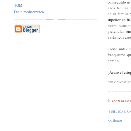
conseguido ni 
TQM
años. No han p
Dieta mediterranea
de su familia 
superior en fr
rostro humano
pretendían en
auténticos ase
Cierto indivi
franquismo qu
perdón.
¿Acaso el estú
COLOCADO P
0
COMMENT
PUBLICAR U
<< Home