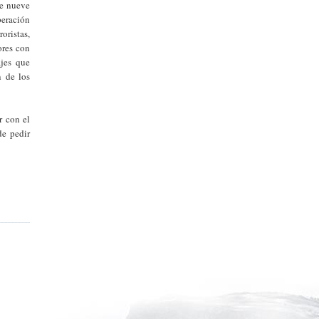
ce nueve
peración
oristas,
ores con
ajes que
n de los
.
r con el
de pedir