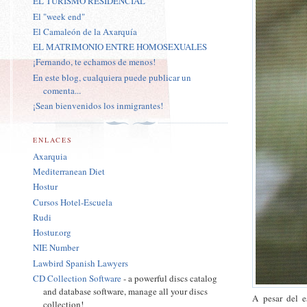
EL TURISMO RESIDENCIAL
El "week end"
El Camaleón de la Axarquía
EL MATRIMONIO ENTRE HOMOSEXUALES
¡Fernando, te echamos de menos!
En este blog, cualquiera puede publicar un
comenta...
¡Sean bienvenidos los inmigrantes!
ENLACES
Axarquia
Mediterranean Diet
Hostur
Cursos Hotel-Escuela
Rudi
Hostur.org
NIE Number
Lawbird Spanish Lawyers
CD Collection Software
- a powerful discs catalog
and database software, manage all your discs
A pesar del 
collection!