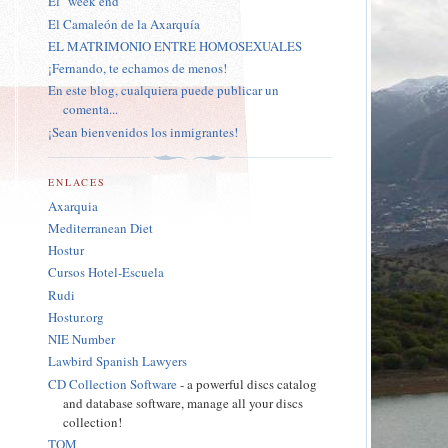
El "week end"
El Camaleón de la Axarquía
EL MATRIMONIO ENTRE HOMOSEXUALES
¡Fernando, te echamos de menos!
En este blog, cualquiera puede publicar un
comenta...
¡Sean bienvenidos los inmigrantes!
ENLACES
Axarquia
Mediterranean Diet
Hostur
Cursos Hotel-Escuela
Rudi
Hostur.org
NIE Number
Lawbird Spanish Lawyers
CD Collection Software
- a powerful discs catalog
and database software, manage all your discs
collection!
TQM