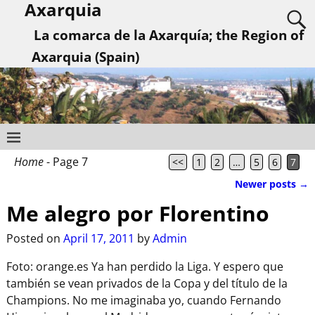
Axarquia
La comarca de la Axarquía; the Region of
Axarquia (Spain)
Home
- Page 7
<<
1
2
…
5
6
7
Newer posts
→
Post navigation
Me alegro por Florentino
Posted on
April 17, 2011
by
Admin
Foto: orange.es Ya han perdido la Liga. Y espero que
también se vean privados de la Copa y del título de la
Champions. No me imaginaba yo, cuando Fernando