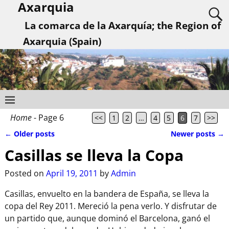
Axarquia
La comarca de la Axarquía; the Region of
Axarquia (Spain)
Home
- Page 6
<<
1
2
…
4
5
6
7
>>
←
Older posts
Newer posts
→
Post navigation
Casillas se lleva la Copa
Posted on
April 19, 2011
by
Admin
Casillas, envuelto en la bandera de España, se lleva la
copa del Rey 2011. Mereció la pena verlo. Y disfrutar de
un partido que, aunque dominó el Barcelona, ganó el